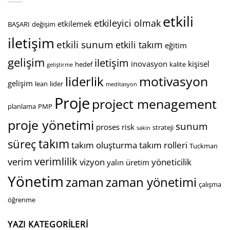
etkili
etkileyici olmak
etkilemek
BAŞARI
değişim
iletişim
etkili sunum
etkili takım
eğitim
gelişim
iletişim
inovasyon
kişisel
hedef
kalite
geliştirme
motivasyon
liderlik
gelişim
lean
lider
meditasyon
Proje
project menagement
planlama
PMP
proje yönetimi
sunum
proses
risk
strateji
sakin
takım
süreç
takım oluşturma
takım rolleri
Tuckman
verimlilik
verim
vizyon
yöneticilik
yalın üretim
Yönetim
zaman
zaman yönetimi
çalışma
öğrenme
YAZI KATEGORILERI