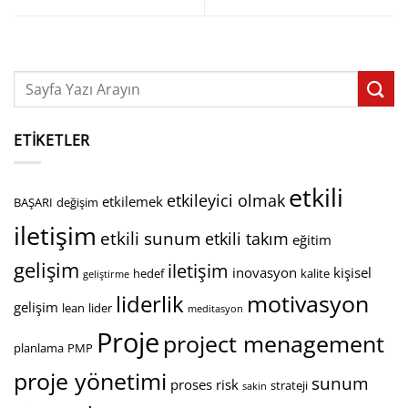
ETIKETLER
etkili
etkileyici olmak
etkilemek
BAŞARI
değişim
iletişim
etkili sunum
etkili takım
eğitim
gelişim
iletişim
inovasyon
kişisel
hedef
kalite
geliştirme
motivasyon
liderlik
gelişim
lean
lider
meditasyon
Proje
project menagement
planlama
PMP
proje yönetimi
sunum
proses
risk
strateji
sakin