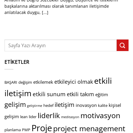
başkalarına aktarılması olarak tanımlanan iletişimde
anlatılacak duygu, [...]
ETIKETLER
etkili
etkileyici olmak
etkilemek
BAŞARI
değişim
iletişim
etkili sunum
etkili takım
eğitim
gelişim
iletişim
inovasyon
kişisel
hedef
kalite
geliştirme
motivasyon
liderlik
gelişim
lean
lider
meditasyon
Proje
project menagement
planlama
PMP