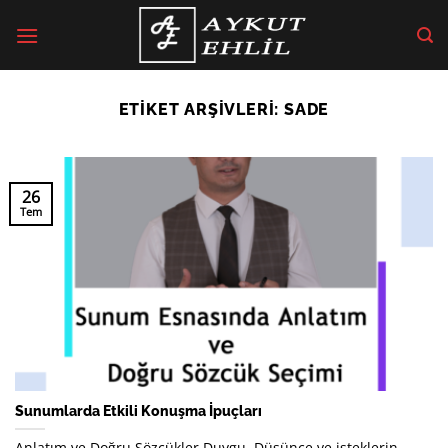
İçeriğe
atla
ETIKET ARŞIVLERI:
SADE
26
Tem
Sunumlarda Etkili Konuşma İpuçları
Anlatım ve Doğru Sözcükler Duygu, Düşünce ve isteklerin