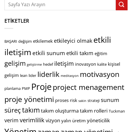
ETIKETLER
etkili
etkileyici olmak
etkilemek
BAŞARI
değişim
iletişim
etkili sunum
etkili takım
eğitim
gelişim
iletişim
inovasyon
kişisel
hedef
kalite
geliştirme
motivasyon
liderlik
gelişim
lean
lider
meditasyon
Proje
project menagement
planlama
PMP
proje yönetimi
sunum
proses
risk
strateji
sakin
takım
süreç
takım oluşturma
takım rolleri
Tuckman
verimlilik
verim
vizyon
yöneticilik
yalın üretim
Yönetim
zaman
zaman yönetimi