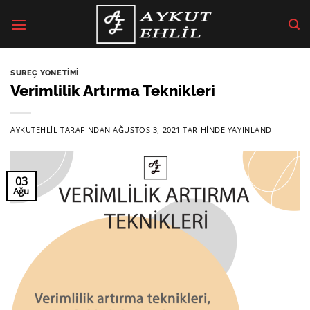
İçeriğe
atla
SÜREÇ YÖNETIMI
Verimlilik Artırma Teknikleri
AYKUTEHLIL
TARAFINDAN
AĞUSTOS 3, 2021
TARIHINDE YAYINLANDI
03
Ağu