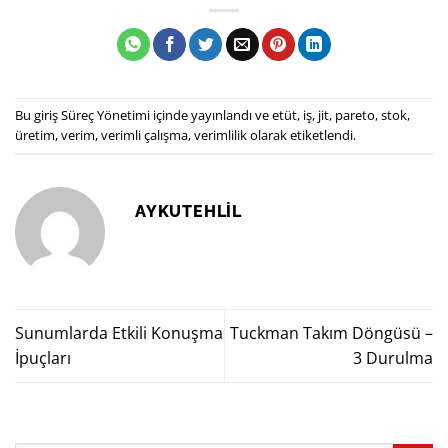
Bu giriş
Süreç Yönetimi
içinde yayınlandı ve
etüt
,
iş
,
jit
,
pareto
,
stok
,
üretim
,
verim
,
verimli çalışma
,
verimlilik
olarak etiketlendi.
AYKUTEHLIL
Sunumlarda Etkili Konuşma
Tuckman Takım Döngüsü –
İpuçları
3 Durulma