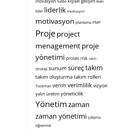
inovasyon
kişisel gelişim
kalite
lean
liderlik
lider
meditasyon
motivasyon
planlama
PMP
Proje
project
menagement
proje
yönetimi
proses
risk
sakin
takım
süreç
sunum
strateji
takım oluşturma
takım rolleri
verimlilik
verim
vizyon
Tuckman
yöneticilik
yalın üretim
Yönetim
zaman
zaman yönetimi
çalışma
öğrenme