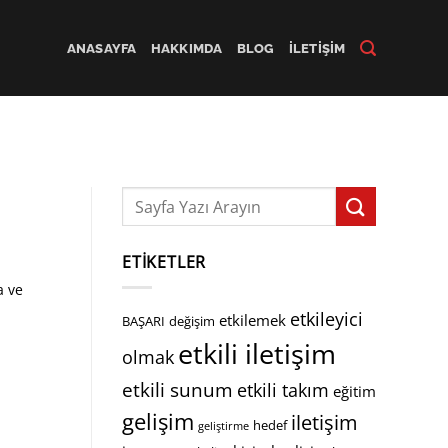
ANASAYFA
HAKKIMDA
BLOG
İLETIŞIM
ETIKETLER
a ve
etkileyici
etkilemek
BAŞARI
değişim
etkili iletişim
olmak
etkili sunum
etkili takım
eğitim
gelişim
iletişim
hedef
geliştirme