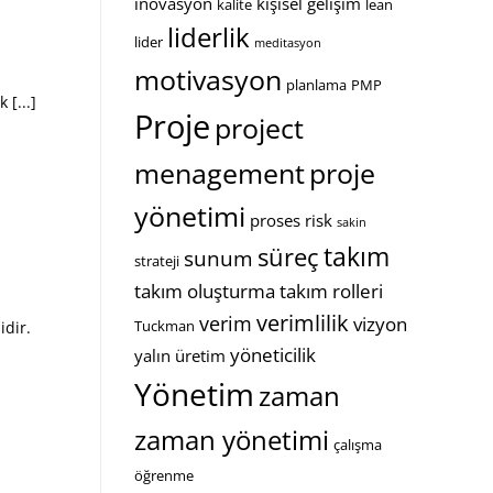
inovasyon
kişisel gelişim
kalite
lean
liderlik
lider
meditasyon
motivasyon
planlama
PMP
[...]
Proje
project
menagement
proje
yönetimi
proses
risk
sakin
takım
süreç
sunum
strateji
takım oluşturma
takım rolleri
verimlilik
verim
vizyon
Tuckman
idir.
yöneticilik
yalın üretim
Yönetim
zaman
zaman yönetimi
çalışma
öğrenme