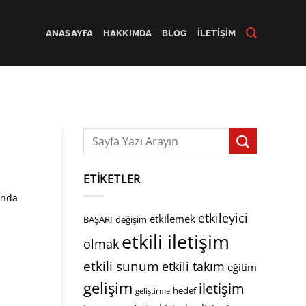
ANASAYFA
HAKKIMDA
BLOG
İLETIŞIM
ETIKETLER
ında
etkileyici
etkilemek
BAŞARI
değişim
etkili iletişim
olmak
etkili sunum
etkili takım
eğitim
gelişim
iletişim
hedef
geliştirme