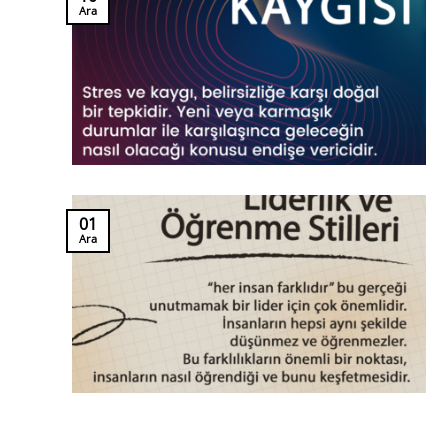
Ara
01
Ara