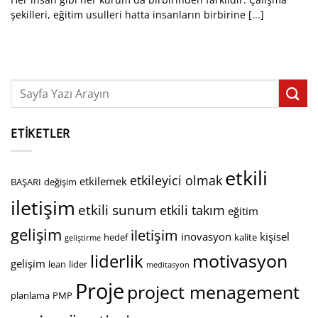
şekilleri, eğitim usulleri hatta insanların birbirine [...]
ETIKETLER
etkili
etkileyici olmak
etkilemek
BAŞARI
değişim
iletişim
etkili sunum
etkili takım
eğitim
gelişim
iletişim
inovasyon
kişisel
hedef
kalite
geliştirme
motivasyon
liderlik
gelişim
lean
lider
meditasyon
Proje
project menagement
planlama
PMP