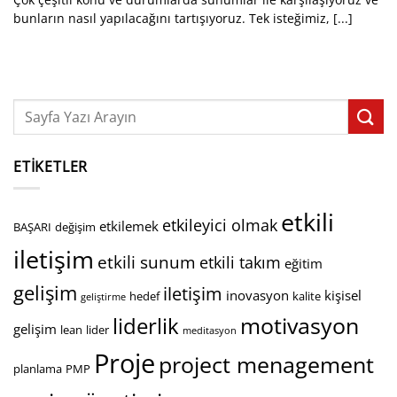
bunların nasıl yapılacağını tartışıyoruz. Tek isteğimiz, [...]
ETIKETLER
etkili
etkileyici olmak
etkilemek
BAŞARI
değişim
iletişim
etkili sunum
etkili takım
eğitim
gelişim
iletişim
inovasyon
kişisel
hedef
kalite
geliştirme
motivasyon
liderlik
gelişim
lean
lider
meditasyon
Proje
project menagement
planlama
PMP