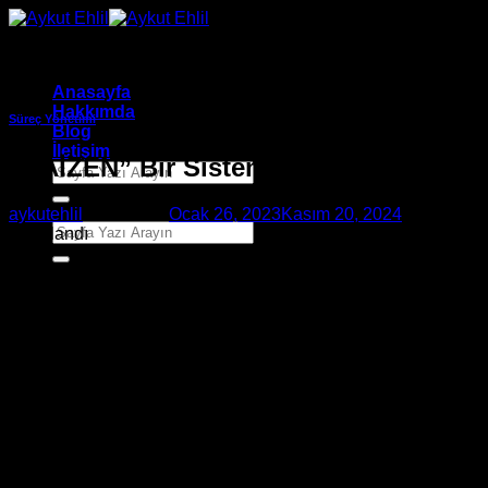
İçeriğe
atla
Anasayfa
Hakkımda
Süreç Yönetimi
Blog
İletişim
“KAİZEN” Bir Sistemden Fazlası
aykutehlil
tarafından
Ocak 26, 2023
Kasım 20, 2024
tarihinde
yayınlandı
26
Oca
Kaizen, Japon kökenli bir sürekli iyileştirme felsefesidir.
İşletmeyi uzun vadeli başarıya götüren küçük ama sürekli
değişikliklere odaklanır, ve bu Küçük iyileştirmelerin zaman
içinde önemli sonuçlara yol açabileceği fikrine
dayanmaktadır.
Kaizen’in felsefesi, hayatın her alanında sürekli olarak daha
iyiye ulaşmak için çabalamaktır. Çalışanların yalnızca
yönetime güvenmek yerine, iyileştirme sürecinde aktif rol
almaya teşvik eder. Kaizen, işten kişisel gelişime kadar