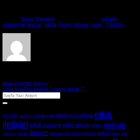
Bu giriş
Süreç Yönetimi
içinde yayınlandı ve
gelişim
,
iyileştirme
,
kaizen
,
kalite
,
Proje
,
proses
,
süreç
,
Yönetim
olarak etiketlendi.
aykutehlil
Mükemmellik Arayışı
Satış İçin Pazarlama Çevresi Nedir ?
Etiketler
etkili
etkileyici olmak
etkilemek
BAŞARI
değişim
iletişim
gelişim
etkili sunum
etkili takım
eğitim
iletişim
inovasyon
kişisel gelişim
hedef
kalite
lean
lider
geliştirme