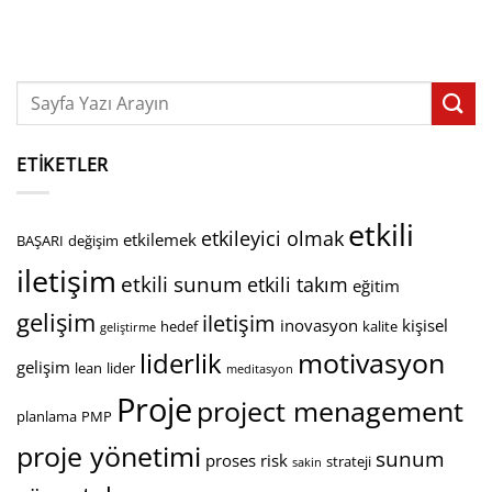
ETIKETLER
etkili
etkileyici olmak
etkilemek
BAŞARI
değişim
iletişim
etkili sunum
etkili takım
eğitim
gelişim
iletişim
inovasyon
kişisel
hedef
kalite
geliştirme
motivasyon
liderlik
gelişim
lean
lider
meditasyon
Proje
project menagement
planlama
PMP
proje yönetimi
sunum
proses
risk
strateji
sakin